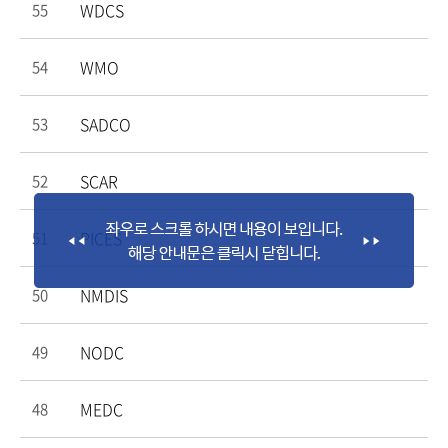
WDCS
55
WMO
54
SADCO
53
SCAR
52
PICES
51
NMDIS
50
NODC
49
MEDC
48