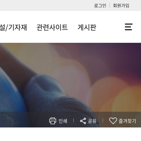
로그인
회원가입
설/기자재
관련사이트
게시판
/연구/실험
관련사이트
공지사항
Q&A
기자재
자료실
인쇄
공유
즐겨찾기