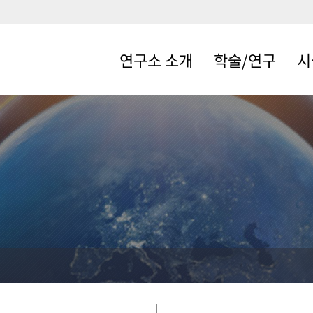
연구소 소개
학술/연구
시
인사말
연구소논문집
교육
시설
설립목적 및 연혁
연구조사
연구
조직
학술행사
주요사업
어업전문경영자교
육
규정/지침
연구활동
오시는길
어패류자원조성
연구성과